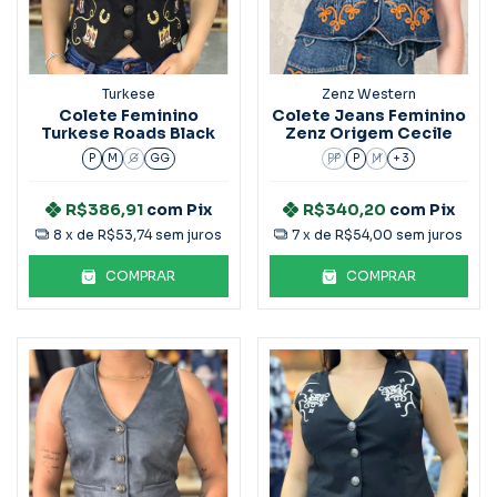
Turkese
Zenz Western
Colete Feminino
Colete Jeans Feminino
Turkese Roads Black
Zenz Origem Cecile
P
M
G
GG
PP
P
M
+ 3
R$386,91
com
Pix
R$340,20
com
Pix
8
x de
R$53,74
sem juros
7
x de
R$54,00
sem juros
COMPRAR
COMPRAR