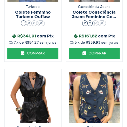
Turkese
Consciência Jeans
Colete Feminino
Colete Consciência
Turkese Outlaw
Jeans Feminino Com
Aplicação 25437
P
M
G
GG
P
M
G
GG
R$341,91
com
Pix
R$161,82
com
Pix
7
x de
R$54,27
sem juros
3
x de
R$59,93
sem juros
COMPRAR
COMPRAR