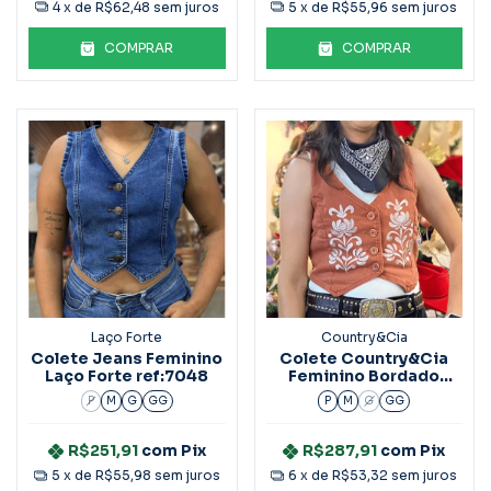
4
x de
R$62,48
sem juros
5
x de
R$55,96
sem juros
COMPRAR
COMPRAR
Laço Forte
Country&Cia
Colete Jeans Feminino
Colete Country&Cia
Laço Forte ref:7048
Feminino Bordado
4480
P
M
G
GG
P
M
G
GG
R$251,91
com
Pix
R$287,91
com
Pix
5
x de
R$55,98
sem juros
6
x de
R$53,32
sem juros