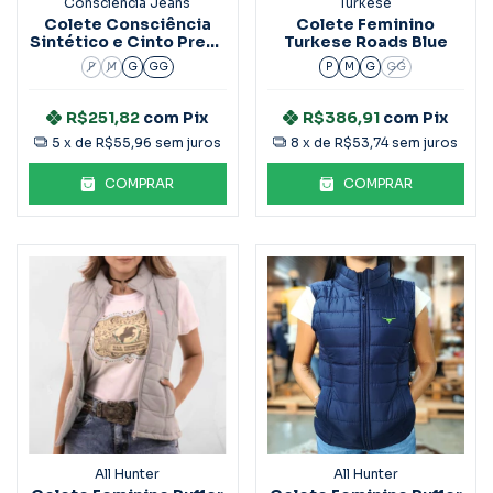
Consciência Jeans
Turkese
Colete Consciência
Colete Feminino
Sintético e Cinto Preto
Turkese Roads Blue
90642
P
M
G
GG
P
M
G
GG
R$251,82
com
Pix
R$386,91
com
Pix
5
x de
R$55,96
sem juros
8
x de
R$53,74
sem juros
COMPRAR
COMPRAR
All Hunter
All Hunter