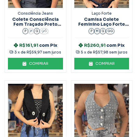
Consciência Jeans
Laço Forte
Colete Consciência
Camisa Colete
Fem Traçado Preto
Feminino Laço Forte
90605
M.C Liberty 1831
P
M
G
GG
P
M
G
GG
R$161,91
com
Pix
R$260,91
com
Pix
3
x de
R$59,97
sem juros
5
x de
R$57,98
sem juros
COMPRAR
COMPRAR