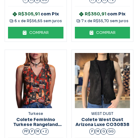
R$305,91
com
Pix
R$350,91
com
Pix
6
x de
R$56,65
sem juros
7
x de
R$55,70
sem juros
COMPRAR
COMPRAR
Turkese
WEST DUST
Colete Feminino
Colete West Dust
Turkese Rangeland
Arizona Luxe CO30838
CT06604
PP
P
M
+ 2
P
M
G
GG