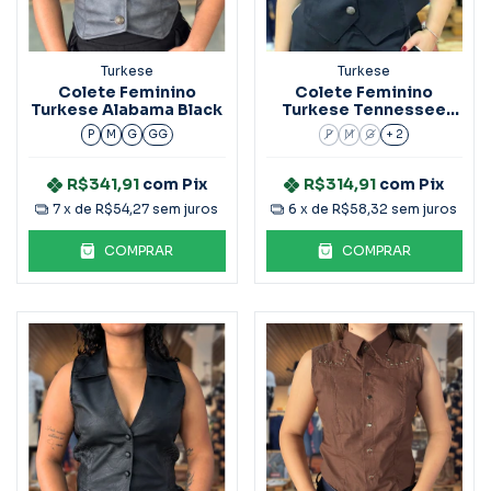
Turkese
Turkese
Colete Feminino
Colete Feminino
Turkese Alabama Black
Turkese Tennessee
Preto
P
M
G
GG
P
M
G
+ 2
R$341,91
com
Pix
R$314,91
com
Pix
7
x de
R$54,27
sem juros
6
x de
R$58,32
sem juros
COMPRAR
COMPRAR