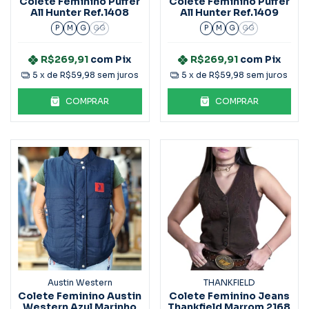
Colete Feminino Puffer
Colete Feminino Puffer
All Hunter Ref.1408
All Hunter Ref.1409
P
M
G
GG
P
M
G
GG
R$269,91
com
Pix
R$269,91
com
Pix
5
x de
R$59,98
sem juros
5
x de
R$59,98
sem juros
COMPRAR
COMPRAR
Austin Western
THANKFIELD
Colete Feminino Austin
Colete Feminino Jeans
Western Azul Marinho
Thankfield Marrom 2168