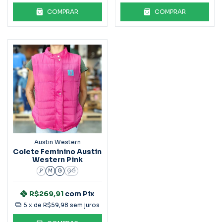
COMPRAR
COMPRAR
Austin Western
Colete Feminino Austin
Western Pink
P
M
G
GG
R$269,91
com
Pix
5
x de
R$59,98
sem juros