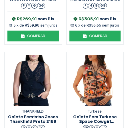
P
M
G
GG
P
M
G
GG
R$269,91
com
Pix
R$305,91
com
Pix
5
x de
R$59,98
sem juros
6
x de
R$56,65
sem juros
COMPRAR
COMPRAR
THANKFIELD
Turkese
Colete Feminino Jeans
Colete Fem Turkese
Thankfield Preto 2169
Space Cowgirl
CT06605
P
M
G
GG
PP
P
M
+ 2