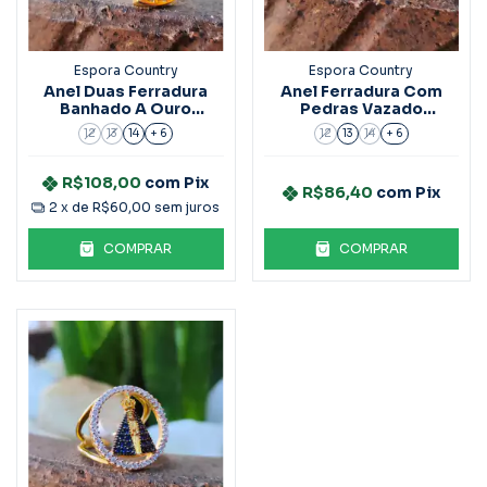
Espora Country
Espora Country
Anel Duas Ferradura
Anel Ferradura Com
Banhado A Ouro
Pedras Vazado
Ref.3047
Banhado A Ouro
12
13
14
+ 6
12
13
14
+ 6
Ref.3015
R$108,00
com
Pix
R$86,40
com
Pix
2
x de
R$60,00
sem juros
COMPRAR
COMPRAR