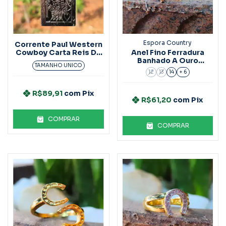
Espora Country
Corrente Paul Western
Cowboy Carta Reis De
Anel Fino Ferradura
Espada
Banhado A Ouro
TAMANHO UNICO
Ref.3021
12
13
14
+ 6
R$89,91
com
Pix
R$61,20
com
Pix
COMPRAR
COMPRAR