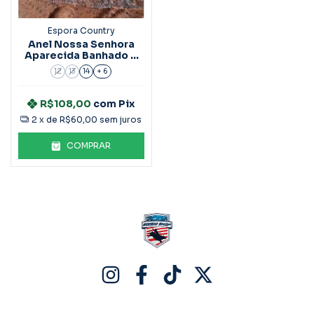
Espora Country
Anel Nossa Senhora
Aparecida Banhado A
Ouro Ref.3027
12
13
14
+ 6
R$108,00
com
Pix
2
x de
R$60,00
sem juros
COMPRAR