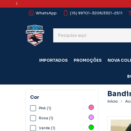
WhatsApp
(15) 99701-3208/3321-2511
IMPORTADOS
PROMOÇÕES
NOVA COL
B
Bandi
Cor
Início
Ac
Bandinha
Pink (1)
Rosa (1)
Verde (1)