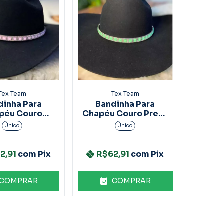
Tex Team
Tex Team
dinha Para
Bandinha Para
péu Couro
Chapéu Couro Preto
rom Strass
Strass
Único
Único
2,91
com
Pix
R$62,91
com
Pix
COMPRAR
COMPRAR