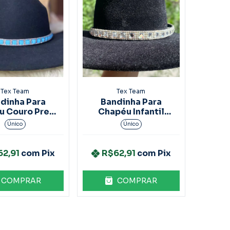
Tex Team
Tex Team
dinha Para
Bandinha Para
u Couro Preto
Chapéu Infantil
Strass
Couro Preto Strass
Único
Único
62,91
com
Pix
R$62,91
com
Pix
COMPRAR
COMPRAR