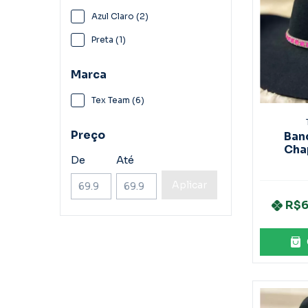
Azul Claro (2)
Preta (1)
Marca
Tex Team (6)
Preço
Ban
Cha
De
Até
Mar
Aplicar
R$6