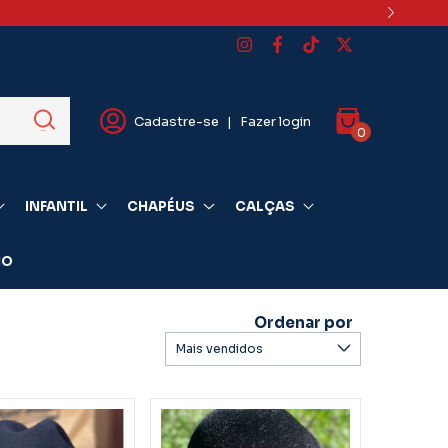
Cadastre-se
|
Fazer login
0
INFANTIL
CHAPÉUS
CALÇAS
IO
Ordenar por