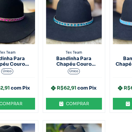
Tex Team
Tex Team
dinha Para
Bandinha Para
Ban
péu Couro
Chapéu Couro
Chapé
rom Strass
Marrom Strass
Único
Único
2,91
com
Pix
R$62,91
com
Pix
R$
COMPRAR
COMPRAR