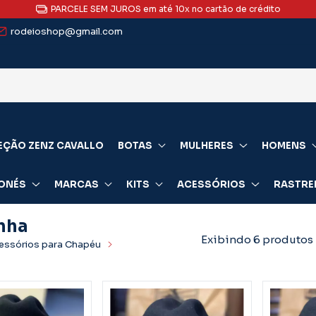
PARCELE SEM JUROS em até 10x no cartão de crédito
rodeioshop@gmail.com
EÇÃO ZENZ CAVALLO
BOTAS
MULHERES
HOMENS
ONÉS
MARCAS
KITS
ACESSÓRIOS
RASTRE
nha
Exibindo 6 produtos
essórios para Chapéu