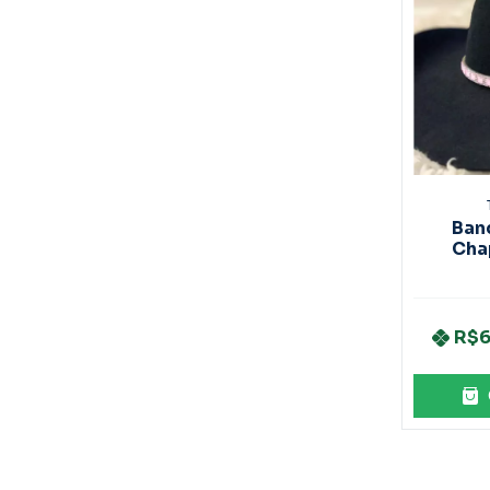
Ban
Cha
Mar
R$6