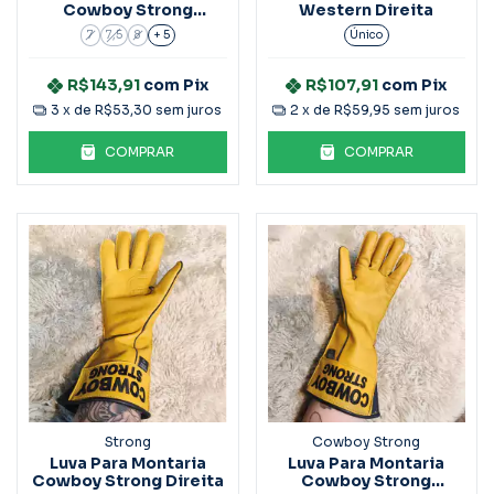
Cowboy Strong
Western Direita
Esquerda
7
7,5
8
+ 5
Único
R$143,91
com
Pix
R$107,91
com
Pix
3
x de
R$53,30
sem juros
2
x de
R$59,95
sem juros
COMPRAR
COMPRAR
Strong
Cowboy Strong
Luva Para Montaria
Luva Para Montaria
Cowboy Strong Direita
Cowboy Strong