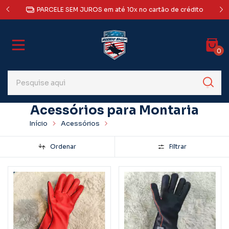
ATENDIMENTO ESPECIALIZADO via WhatsApp (clique
DE
crédito
aqui e fale conosco)
0
Acessórios para Montaria
Início
Acessórios
Acessórios para Montaria
Ordenar
Filtrar