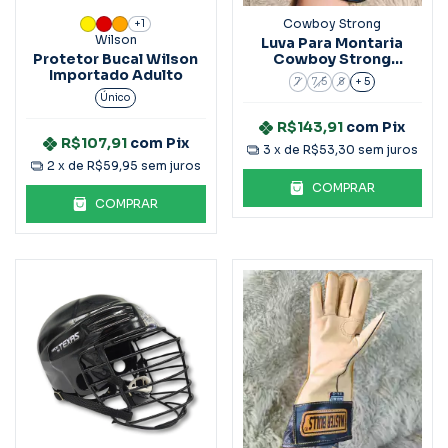
Cowboy Strong
+1
Wilson
Luva Para Montaria
Protetor Bucal Wilson
Cowboy Strong
Importado Adulto
Esquerda
7
7,5
8
+ 5
Único
R$143,91
com
Pix
R$107,91
com
Pix
3
x de
R$53,30
sem juros
2
x de
R$59,95
sem juros
COMPRAR
COMPRAR