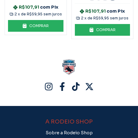
R$107,91
com
Pix
R$107,91
com
Pix
2
x de
R$59,95
sem juros
2
x de
R$59,95
sem juros
COMPRAR
COMPRAR
A RODEIO SHOP
Sobre a Rodeio Shop