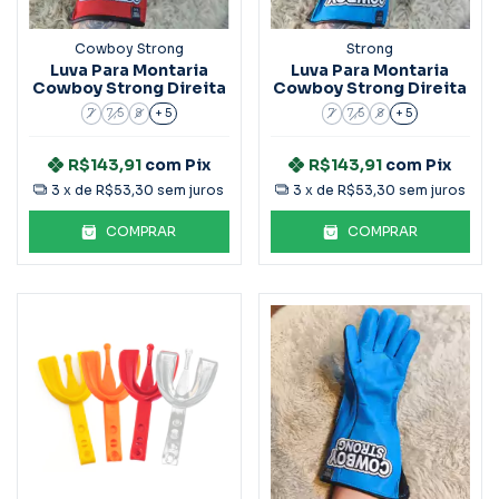
Cowboy Strong
Strong
Luva Para Montaria
Luva Para Montaria
Cowboy Strong Direita
Cowboy Strong Direita
7
7,5
8
+ 5
7
7,5
8
+ 5
R$143,91
com
Pix
R$143,91
com
Pix
3
x de
R$53,30
sem juros
3
x de
R$53,30
sem juros
COMPRAR
COMPRAR