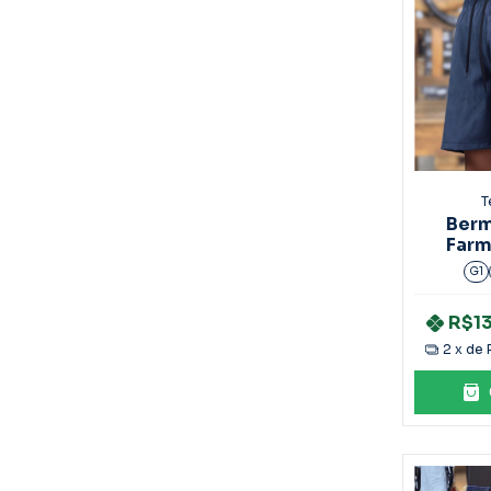
T
Berm
Farm
G1
R$1
2
x de