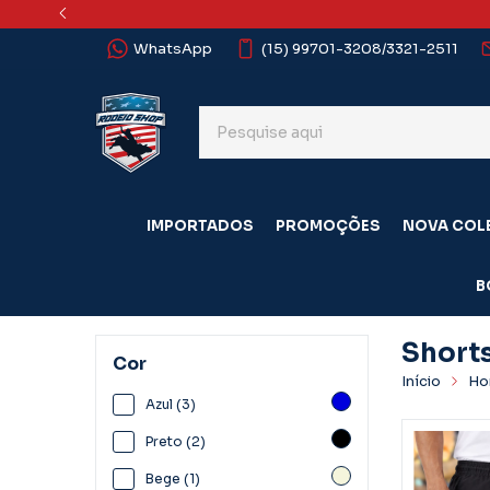
WhatsApp
(15) 99701-3208/3321-2511
IMPORTADOS
PROMOÇÕES
NOVA COL
B
Short
Cor
Início
Ho
Azul (3)
Preto (2)
Bege (1)