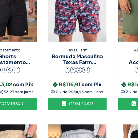
ostamento
Texas Farm
A
Shorts
Bermuda Masculina
stamento
Texas Farm
Ac
ino Elastano
Vermelho
Mascu
M
G
+ 4
P
M
G
+ 2
Preto
Ref.Bds016
43,82
com
Pix
R$116,91
com
Pix
R$1
R$53,27
sem juros
2
x de
R$64,95
sem juros
3
x d
COMPRAR
COMPRAR