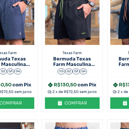
exas Farm
Texas Farm
uda Texas
Bermuda Texas
Ber
 Masculina
Farm Masculina
Far
BDS023
BDS022
G2
G3
G4
XG
G2
G3
G4
30,50
com
Pix
R$130,50
com
Pix
R$1
R$72,50
sem juros
2
x de
R$72,50
sem juros
2
x d
COMPRAR
COMPRAR