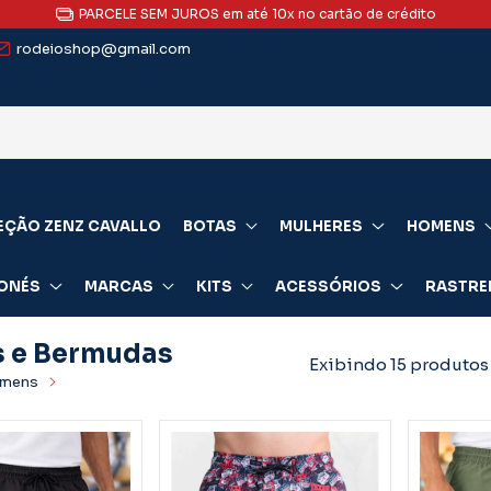
ATENDIMENTO ESPECIALIZADO via WhatsApp (clique aqui e fale conosc
rodeioshop@gmail.com
EÇÃO ZENZ CAVALLO
BOTAS
MULHERES
HOMENS
ONÉS
MARCAS
KITS
ACESSÓRIOS
RASTRE
s e Bermudas
Exibindo 15 produtos
mens
Shorts e Bermudas