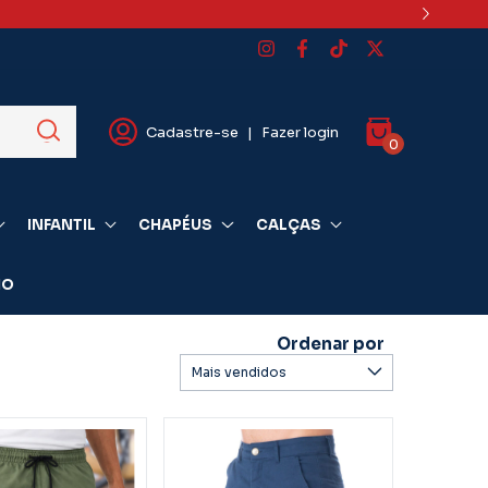
o)
Cadastre-se
|
Fazer login
0
INFANTIL
CHAPÉUS
CALÇAS
IO
Ordenar por