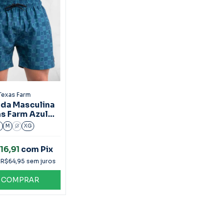
Texas Farm
da Masculina
s Farm Azul
ef.Bds015
P
M
G
XG
16,91
com
Pix
e
R$64,95
sem juros
COMPRAR