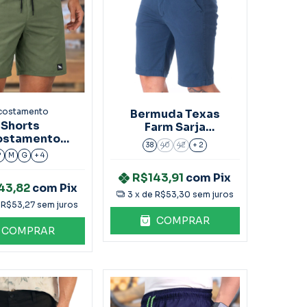
costamento
Bermuda Texas
Shorts
Farm Sarja
ostamento
Ref:Bmb006 Azul
38
40
42
+ 2
lino Elastano
P
M
G
+ 4
Verde
R$143,91
com
Pix
43,82
com
Pix
3
x de
R$53,30
sem juros
e
R$53,27
sem juros
COMPRAR
COMPRAR