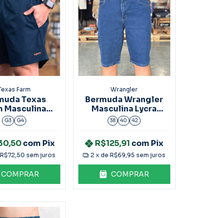
Texas Farm
Wrangler
muda Texas
Bermuda Wrangler
m Masculina
Masculina Lycra
BDS022
WMB1411
G3
G4
38
40
42
30,50
com
Pix
R$125,91
com
Pix
e
R$72,50
sem juros
2
x de
R$69,95
sem juros
COMPRAR
COMPRAR