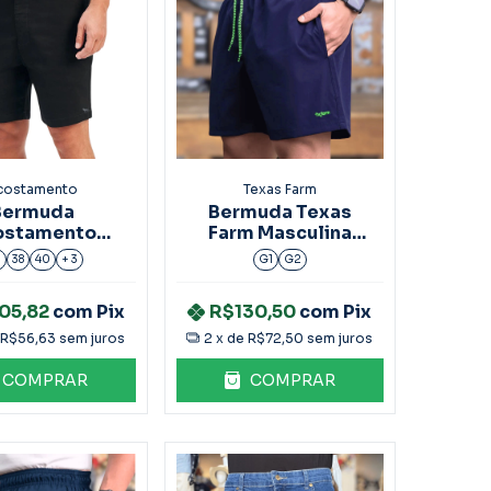
costamento
Texas Farm
Bermuda
Bermuda Texas
ostamento
Farm Masculina
ulina Casual
BDS022
6
38
40
+ 3
G1
G2
Preta
05,82
com
Pix
R$130,50
com
Pix
e
R$56,63
sem juros
2
x de
R$72,50
sem juros
COMPRAR
COMPRAR