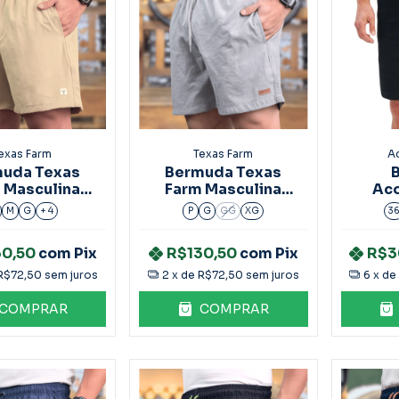
exas Farm
Texas Farm
A
uda Texas
Bermuda Texas
 Masculina
Farm Masculina
Ac
BDS023
BDS021
Masc
M
G
+ 4
P
G
GG
XG
3
30,50
com
Pix
R$130,50
com
Pix
R$3
R$72,50
sem juros
2
x de
R$72,50
sem juros
6
x d
COMPRAR
COMPRAR