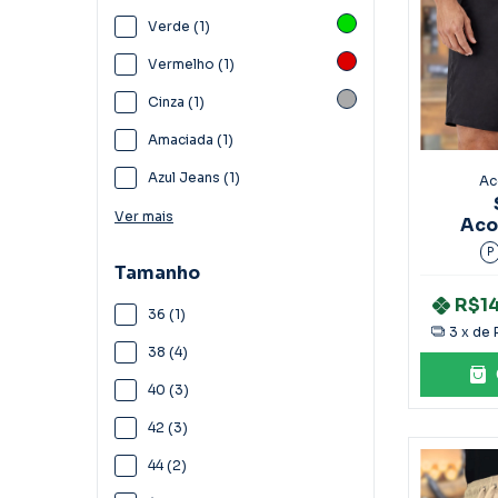
Verde (1)
Vermelho (1)
Cinza (1)
Amaciada (1)
Azul Jeans (1)
Ac
Ver mais
Aco
Mascul
P
Tamanho
R$1
36 (1)
3
x de
38 (4)
40 (3)
42 (3)
44 (2)