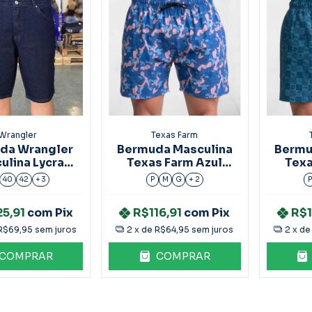
Wrangler
Texas Farm
da Wrangler
Bermuda Masculina
Bermu
ulina Lycra
Texas Farm Azul
Texa
MB1410
Ref.Bds017
R
40
42
+ 3
P
M
G
+ 2
25,91
com
Pix
R$116,91
com
Pix
R$1
R$69,95
sem juros
2
x de
R$64,95
sem juros
2
x d
COMPRAR
COMPRAR