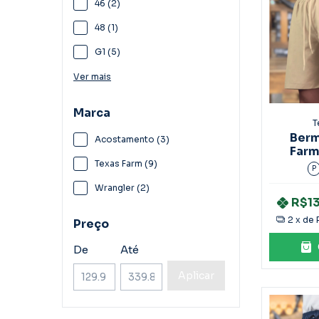
46 (2)
48 (1)
G1 (5)
Ver mais
Marca
T
Berm
Acostamento (3)
Farm
Texas Farm (9)
P
Wrangler (2)
R$1
2
x de
Preço
De
Até
Aplicar