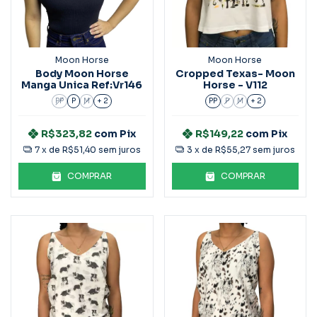
Moon Horse
Moon Horse
Body Moon Horse
Cropped Texas- Moon
Manga Unica Ref:Vr146
Horse - V112
PP
P
M
+ 2
PP
P
M
+ 2
R$323,82
com
Pix
R$149,22
com
Pix
7
x de
R$51,40
sem juros
3
x de
R$55,27
sem juros
COMPRAR
COMPRAR