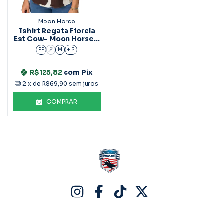
Moon Horse
Tshirt Regata Fiorela
Est Cow- Moon Horse -
V139
PP
P
M
+ 2
R$125,82
com
Pix
2
x de
R$69,90
sem juros
COMPRAR