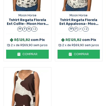
Moon Horse
Moon Horse
Tshirt Regata Fiorela
Tshirt Regata Fiorela
Est Collie- Moon Horse
Est Appaloosa- Moon
- V143
Horse - V142
PP
P
M
+ 2
PP
P
M
+ 2
R$125,82
com
Pix
R$125,82
com
Pix
2
x de
R$69,90
sem juros
2
x de
R$69,90
sem juros
COMPRAR
COMPRAR