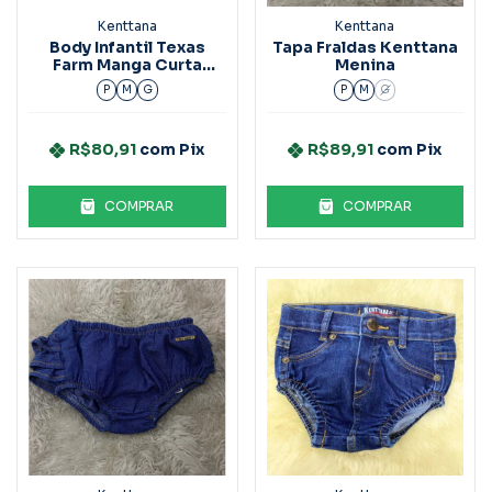
Kenttana
Kenttana
Body Infantil Texas
Tapa Fraldas Kenttana
Farm Manga Curta
Menina
Bm002 - Preto
P
M
G
P
M
G
R$80,91
com
Pix
R$89,91
com
Pix
COMPRAR
COMPRAR