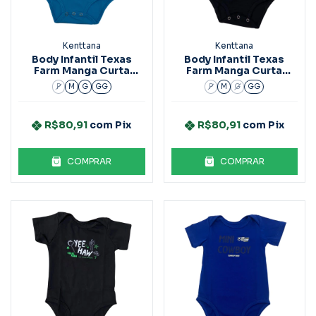
Kenttana
Kenttana
Body Infantil Texas
Body Infantil Texas
Farm Manga Curta
Farm Manga Curta
Bm004 Azul
Bm004 Preto
P
M
G
GG
P
M
G
GG
R$80,91
com
Pix
R$80,91
com
Pix
COMPRAR
COMPRAR