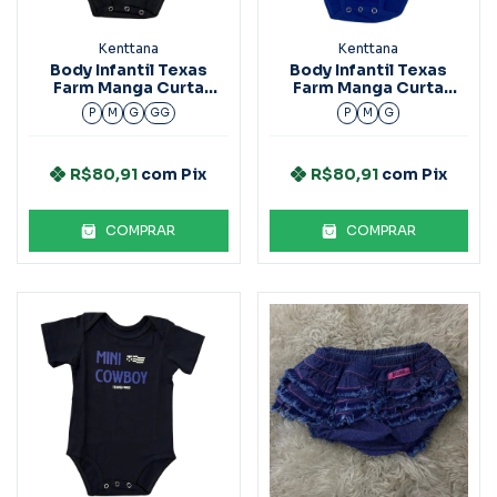
Kenttana
Kenttana
Body Infantil Texas
Body Infantil Texas
Farm Manga Curta
Farm Manga Curta
Bm001 Preto
Bm002 Azul Royal
P
M
G
GG
P
M
G
R$80,91
com
Pix
R$80,91
com
Pix
COMPRAR
COMPRAR