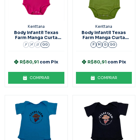
Kenttana
Kenttana
Body Infantil Texas
Body Infantil Texas
Farm Manga Curta
Farm Manga Curta
Bm004 Rosa
Bm005 Verde
P
M
G
GG
P
M
G
GG
R$80,91
com
Pix
R$80,91
com
Pix
COMPRAR
COMPRAR