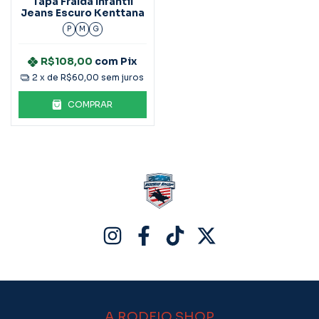
Tapa Fralda Infantil
Jeans Escuro Kenttana
P
M
G
R$108,00
com
Pix
2
x de
R$60,00
sem juros
COMPRAR
A RODEIO SHOP