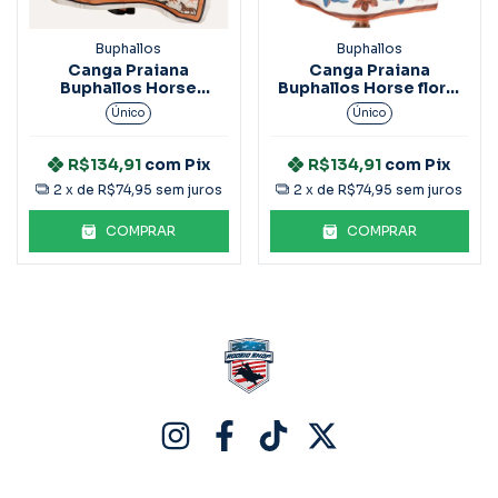
Buphallos
Buphallos
Canga Praiana
Canga Praiana
Buphallos Horse
Buphallos Horse floral
ACS30
ACS33
Único
Único
R$134,91
com
Pix
R$134,91
com
Pix
2
x de
R$74,95
sem juros
2
x de
R$74,95
sem juros
COMPRAR
COMPRAR