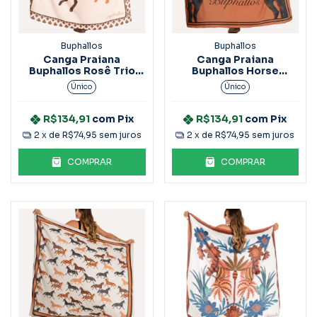
Buphallos
Buphallos
Canga Praiana
Canga Praiana
Buphallos Rosê Trio
Buphallos Horse
Horse ACS31
Marrom ACS28
Único
Único
R$134,91
com
Pix
R$134,91
com
Pix
2
x de
R$74,95
sem juros
2
x de
R$74,95
sem juros
COMPRAR
COMPRAR