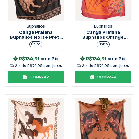
Buphallos
Buphallos
Canga Praiana
Canga Praiana
Buphallos Horse Preta
Buphallos Orange
ACS34
Horse ACS32
Único
Único
R$134,91
com
Pix
R$134,91
com
Pix
2
x de
R$74,95
sem juros
2
x de
R$74,95
sem juros
COMPRAR
COMPRAR