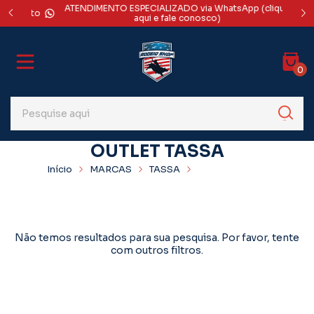
ATENDIMENTO ESPECIALIZADO via WhatsApp (clique
DES
rédito
aqui e fale conosco)
0
OUTLET TASSA
Início
MARCAS
TASSA
OUTLET TASSA
Não temos resultados para sua pesquisa. Por favor, tente
com outros filtros.